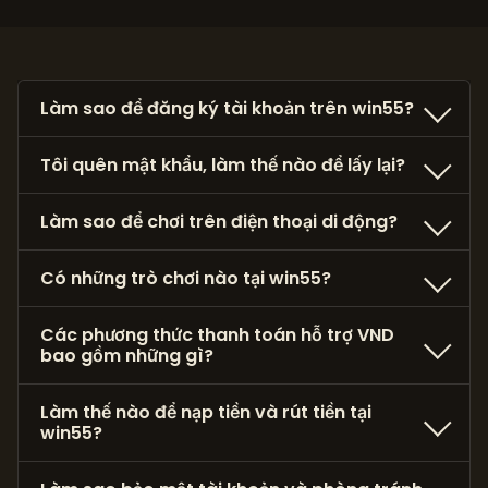
Làm sao để đăng ký tài khoản trên win55?
Tôi quên mật khẩu, làm thế nào để lấy lại?
Làm sao để chơi trên điện thoại di động?
Có những trò chơi nào tại win55?
Các phương thức thanh toán hỗ trợ VND
bao gồm những gì?
Làm thế nào để nạp tiền và rút tiền tại
win55?